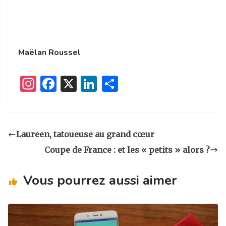
Maëlan Roussel
I
F
X
Li
P
n
a
n
ar
st
c
k
ta
a
e
e
g
Laureen, tatoueuse au grand cœur
g
b
dI
er
Coupe de France : et les « petits » alors ?
ra
o
n
m
o
Vous pourrez aussi aimer
k