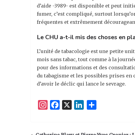
d’aide -3989- est disponible et peut init
fumer, c’est compliqué, surtout lorsqu’
fréquentes et extrêmement découragean
Le CHU a-t-il mis des choses en pla
L’unité de tabacologie est une petite u
mois sans tabac, tout comme à la journée
pour des informations et des consultation
du tabagisme et les possibles prises en 
d’avoir le déclic qui lance le sevrage.
I
F
X
Li
P
n
a
n
ar
st
c
k
ta
a
e
e
g