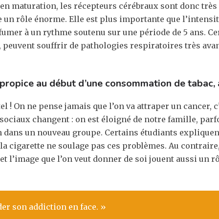
 en maturation, les récepteurs cérébraux sont donc très
ue un rôle énorme. Elle est plus importante que l’intens
 fumer à un rythme soutenu sur une période de 5 ans. C
ns, peuvent souffrir de pathologies respiratoires très av
propice au début d’une consommation de tabac, a
 ! On ne pense jamais que l’on va attraper un cancer, c’e
sociaux changent : on est éloigné de notre famille, par
ion dans un nouveau groupe. Certains étudiants explique
 la cigarette ne soulage pas ces problèmes. Au contrair
 l’image que l’on veut donner de soi jouent aussi un rô
er son addiction en face. »