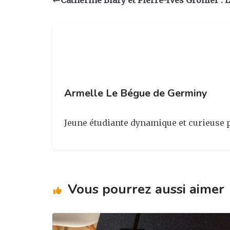
Catherine Blary et Pierre-Yves Gronier :
g
b
dI
er
ra
o
n
m
o
k
Armelle Le Bégue de Germiny
Jeune étudiante dynamique et curieuse 
Vous pourrez aussi aimer