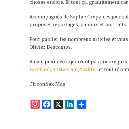
choses encore. Et tout ça, gratuitement ca
Accompagnés de Sophie Crepy, ces journalis
proposer reportages, papiers et portraits.
Pour publier les nombreux articles et vous
Olivier Descamps.
Aussi, pour ceux qui n’ont pas encore pris
Facebook
,
Instagram
,
Twitter
et tout réc
Circonflex Mag
I
F
X
Li
P
n
a
n
ar
st
c
k
ta