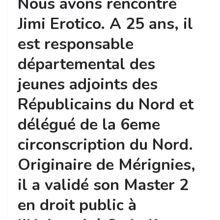
Nous
avons
rencontr
é
Jimi
Erotico
.
A
25
ans
,
il
est
responsable
départemental
des
jeunes
adjoints des
Républicains du Nord et
délégué
de la 6eme
circonscription
du Nord.
Originaire
de
Mérignies
,
il a
validé
son Master 2
en
droit public à