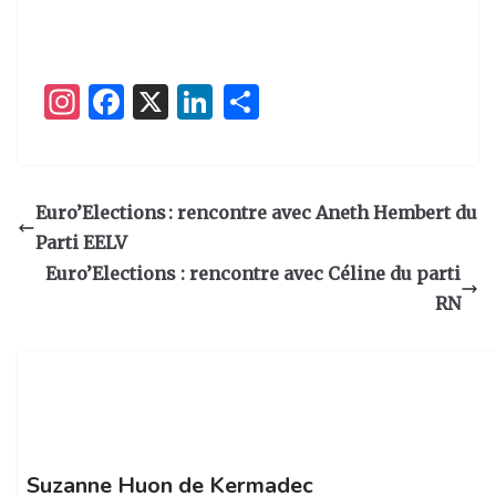
I
F
X
Li
P
n
a
n
ar
st
c
k
ta
a
e
e
g
Euro’Elections : rencontre avec Aneth Hembert du
g
b
dI
er
Parti EELV
ra
o
n
Euro’Elections : rencontre avec Céline du parti
m
o
RN
k
Suzanne Huon de Kermadec