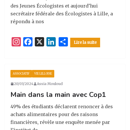
des Jeunes Écologistes et aujourd’hui
secrétaire fédérale des Écologistes à Lille, a
répondu à nos
I
F
X
Li
P
Lire la suite
n
a
n
ar
st
c
k
ta
a
e
e
g
ASSOCIATIF
VIE LILLOISE
g
b
dI
er
20/03/2024
Assia Mouloud
ra
o
n
Main dans la main avec Cop1
m
o
k
49% des étudiants déclarent renoncer à des
achats alimentaires pour des raisons
financières, révèle une enquête menée par