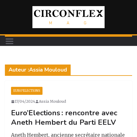
Passer
au
contenu
Auteur :
Assia Mouloud
EURO'ELECTIONS
17/04/2024
Assia Mouloud
Euro’Elections : rencontre avec
Aneth Hembert du Parti EELV
Aneth Hembert, ancienne secrétaire nationale