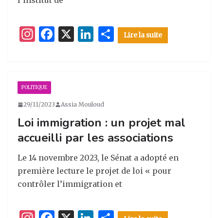
l’institut de
I
F
X
Li
P
Lire la suite
n
a
n
ar
st
c
k
ta
a
e
e
g
POLITIQUE
g
b
dI
er
29/11/2023
Assia Mouloud
ra
o
n
Loi immigration : un projet mal
m
o
accueilli par les associations
k
Le 14 novembre 2023, le Sénat a adopté en
première lecture le projet de loi « pour
contrôler l’immigration et