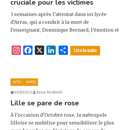
cruciale pour les victimes
3 semaines après l’attentat dans un lycée
d’Arras, qui a conduit à la mort de
l’enseignant, Dominique Bernard, l’émotion et
I
F
X
Li
P
Lire la suite
n
a
n
ar
st
c
k
ta
a
e
e
g
ACTU
SANTÉ
g
b
dI
er
03/10/2023
Assia Mouloud
ra
o
n
Lille se pare de rose
m
o
k
À l’occasion d’Octobre rose, la métropole
lilloise se mobilise pour sensibiliser le plus