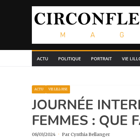
Passer
au
contenu
ACTU
POLITIQUE
PORTRAIT
VIE LILL
ACTU
VIE LILLOISE
JOURNÉE INTER
FEMMES : QUE F
08/03/2024
·
Par Cynthia Bellanger