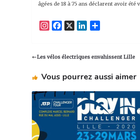
âgées de 18 à 75 ans déclarent avoir été v
I
F
X
Li
P
n
a
n
ar
st
c
k
ta
a
e
e
g
Les vélos électriques envahissent Lille
g
b
dI
er
ra
o
n
Vous pourrez aussi aimer
m
o
k