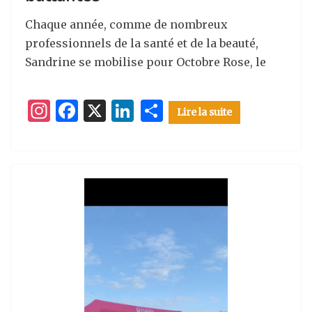
Chaque année, comme de nombreux
professionnels de la santé et de la beauté,
Sandrine se mobilise pour Octobre Rose, le
I
F
X
Li
P
Lire la suite
n
a
n
ar
st
c
k
ta
a
e
e
g
g
b
dI
er
ra
o
n
m
o
k