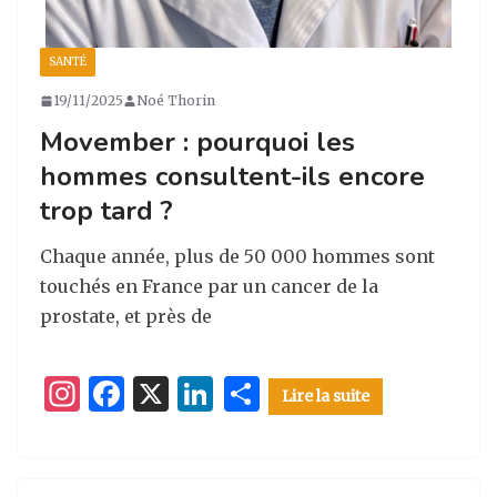
SANTÉ
19/11/2025
Noé Thorin
Movember : pourquoi les
hommes consultent-ils encore
trop tard ?
Chaque année, plus de 50 000 hommes sont
touchés en France par un cancer de la
prostate, et près de
I
F
X
Li
P
Lire la suite
n
a
n
ar
st
c
k
ta