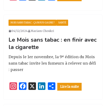
n
a
n
ar
st
c
k
ta
a
e
e
g
MOIS SANS TABAC : ÇA NOUS GAGNE !
SANTÉ
g
b
dI
er
04/12/2024
Mariam Choukri
ra
o
n
Le Mois sans tabac : en finir avec
m
o
la cigarette
k
Depuis le 1er novembre, la 9ᵉ édition du Mois
sans tabac invite les fumeurs à relever un défi
: passer
I
F
X
Li
P
Lire la suite
n
a
n
ar
st
c
k
ta