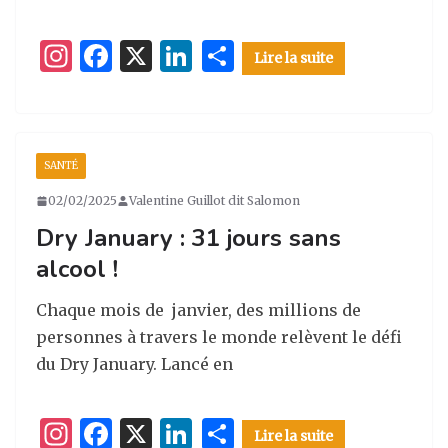
I
F
X
Li
P
Lire la suite
n
a
n
ar
st
c
k
ta
a
e
e
g
SANTÉ
g
b
dI
er
02/02/2025
Valentine Guillot dit Salomon
ra
o
n
Dry January : 31 jours sans
m
o
alcool !
k
Chaque mois de janvier, des millions de
personnes à travers le monde relèvent le défi
du Dry January. Lancé en
I
F
X
Li
P
Lire la suite