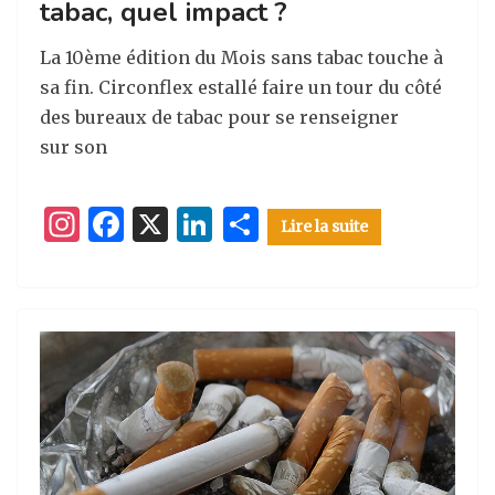
tabac, quel impact ?
La 10ème édition du Mois sans tabac touche à
sa fin. Circonflex estallé faire un tour du côté
des bureaux de tabac pour se renseigner
sur son
I
F
X
Li
P
Lire la suite
n
a
n
ar
st
c
k
ta
a
e
e
g
g
b
dI
er
ra
o
n
m
o
k