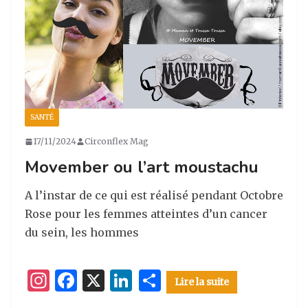
ra
o
n
m
o
k
SANTÉ
17/11/2024
Circonflex Mag
Movember ou l’art moustachu
A l’instar de ce qui est réalisé pendant Octobre
Rose pour les femmes atteintes d’un cancer
du sein, les hommes
I
F
X
Li
P
Lire la suite
n
a
n
ar