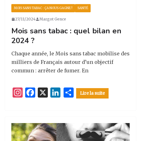
a
e
e
g
MOIS SANS TABAC : ÇA NOUS GAGNE !
SANTÉ
g
b
dI
er
27/11/2024
Margot Gence
ra
o
n
Mois sans tabac : quel bilan en
m
o
2024 ?
k
Chaque année, le Mois sans tabac mobilise des
milliers de Français autour d’un objectif
commun : arrêter de fumer. En
I
F
X
Li
P
Lire la suite
n
a
n
ar
st
c
k
ta
a
e
e
g
g
b
dI
er