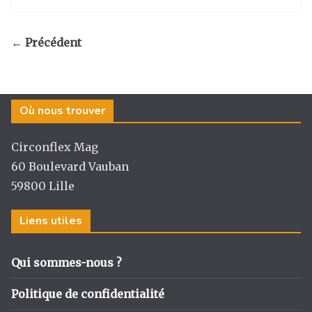
st
c
k
ta
a
e
e
g
← Précédent
g
b
dI
er
ra
o
n
m
o
Où nous trouver
k
Circonflex Mag
60 Boulevard Vauban
59800 Lille
Liens utiles
Qui sommes-nous ?
Politique de confidentialité