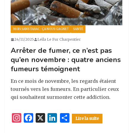
MOIS SANS TABAC : ÇA NOUS GAGNE !
SANTÉ
24/11/2025
Leïla Le Fur Charpentier
Arrêter de fumer, ce n’est pas
qu’en novembre : quatre anciens
fumeurs témoignent
En ce mois de novembre, les regards étaient
tournés vers les fumeurs. En particulier ceux
qui souhaitent surmonter cette addiction.
I
F
X
Li
P
Lire la suite
n
a
n
ar