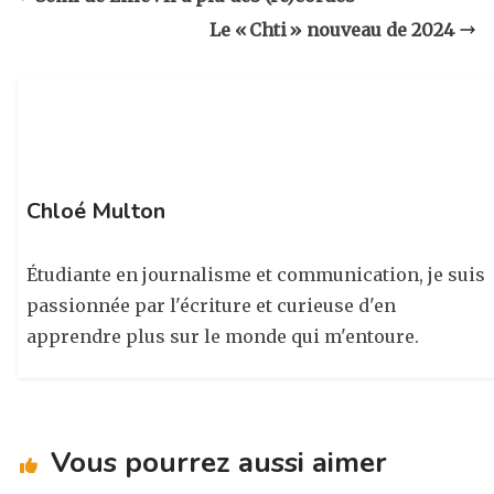
g
b
dI
er
Le « Chti » nouveau de 2024
ra
o
n
m
o
k
Chloé Multon
Étudiante en journalisme et communication, je suis
passionnée par l'écriture et curieuse d'en
apprendre plus sur le monde qui m'entoure.
Vous pourrez aussi aimer