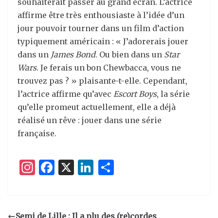
souhaiterait passer au grand écran. L’actrice
affirme être très enthousiaste à l’idée d’un
jour pouvoir tourner dans un film d’action
typiquement américain : « J’adorerais jouer
dans un
James Bond
. Ou bien dans un
Star
Wars
. Je ferais un bon Chewbacca, vous ne
trouvez pas ? » plaisante-t-elle. Cependant,
l’actrice affirme qu’avec
Escort Boys
, la série
qu’elle promeut actuellement, elle a déjà
réalisé un rêve : jouer dans une série
française.
I
F
X
Li
P
n
a
n
ar
st
c
k
ta
a
e
e
g
Semi de Lille : Il a plu des (re)cordes