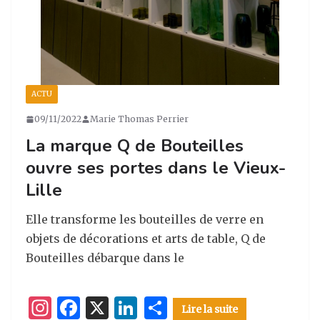
ACTU
09/11/2022
Marie Thomas Perrier
La marque Q de Bouteilles
ouvre ses portes dans le Vieux-
Lille
Elle transforme les bouteilles de verre en
objets de décorations et arts de table, Q de
Bouteilles débarque dans le
I
F
X
Li
P
Lire la suite