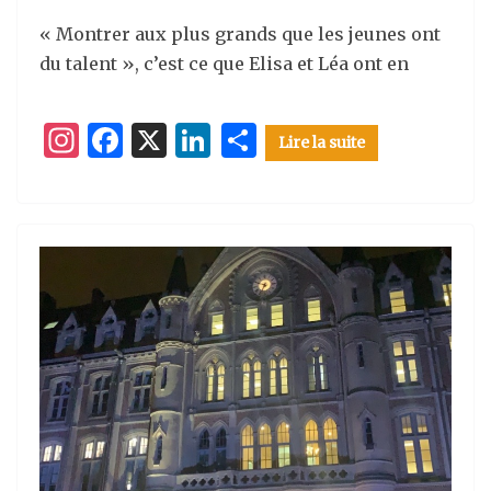
« Montrer aux plus grands que les jeunes ont
du talent », c’est ce que Elisa et Léa ont en
I
F
X
Li
P
Lire la suite
n
a
n
ar
st
c
k
ta
a
e
e
g
g
b
dI
er
ra
o
n
m
o
k