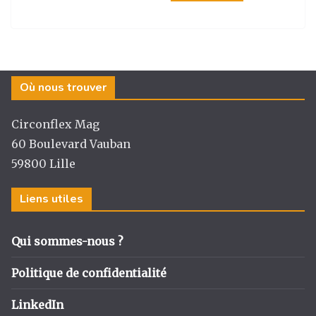
n
a
n
ar
st
c
k
ta
a
e
e
g
g
b
dI
er
Où nous trouver
ra
o
n
m
o
Circonflex Mag
k
60 Boulevard Vauban
59800 Lille
Liens utiles
Qui sommes-nous ?
Politique de confidentialité
LinkedIn