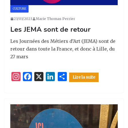
CULTURE
23/03/2023
Marie Thomas Perrier
Les JEMA sont de retour
Les Journées des Métiers d’Art (JEMA) sont de
retour dans toute la France, et donc à Lille, du
27 mars
I
F
X
Li
P
Lire la suite
n
a
n
ar
st
c
k
ta
a
e
e
g
g
b
dI
er
ra
o
n