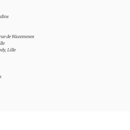
dins

4 rue de Wazemmes 

le

y, Lille


