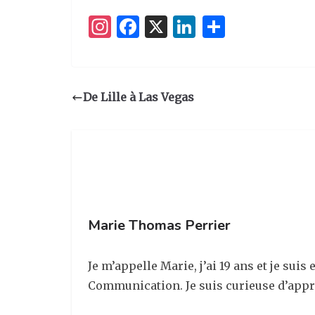
I
F
X
Li
P
n
a
n
ar
st
c
k
ta
a
e
e
g
De Lille à Las Vegas
g
b
dI
er
ra
o
n
m
o
k
Marie Thomas Perrier
Je m’appelle Marie, j’ai 19 ans et je sui
Communication. Je suis curieuse d’appre