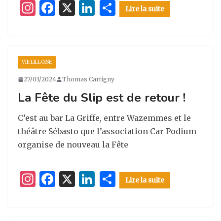
I
F
X
Li
P
Lire la suite
n
a
n
ar
st
c
k
ta
a
e
e
g
VIE LILLOISE
g
b
dI
er
27/03/2024
Thomas Cartigny
ra
o
n
La Fête du Slip est de retour !
m
o
k
C’est au bar La Griffe, entre Wazemmes et le
théâtre Sébasto que l’association Car Podium
organise de nouveau la Fête
I
F
X
Li
P
Lire la suite
n
a
n
ar
st
c
k
ta