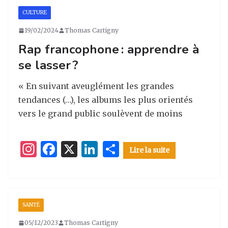
a
e
e
g
CULTURE
g
b
dI
er
19/02/2024
Thomas Cartigny
ra
o
n
Rap francophone : apprendre à
m
o
se lasser ?
k
« En suivant aveuglément les grandes
tendances (…), les albums les plus orientés
vers le grand public soulèvent de moins
I
F
X
Li
P
Lire la suite
n
a
n
ar
st
c
k
ta
a
e
e
g
SANTÉ
g
b
dI
er
05/12/2023
Thomas Cartigny