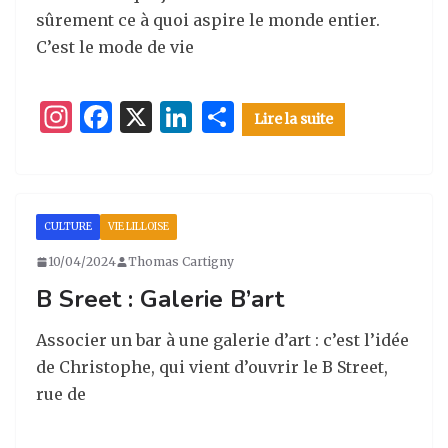
sûrement ce à quoi aspire le monde entier.
C’est le mode de vie
I
F
X
Li
P
Lire la suite
n
a
n
ar
st
c
k
ta
a
e
e
g
CULTURE
VIE LILLOISE
g
b
dI
er
10/04/2024
Thomas Cartigny
ra
o
n
B Sreet : Galerie B’art
m
o
k
Associer un bar à une galerie d’art : c’est l’idée
de Christophe, qui vient d’ouvrir le B Street,
rue de