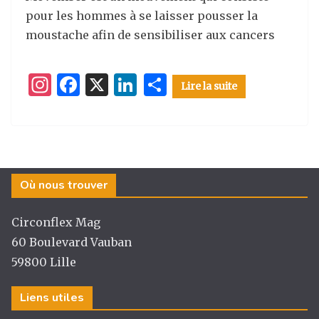
pour les hommes à se laisser pousser la
moustache afin de sensibiliser aux cancers
I
F
X
Li
P
Lire la suite
n
a
n
ar
st
c
k
ta
a
e
e
g
g
b
dI
er
Où nous trouver
ra
o
n
m
o
Circonflex Mag
k
60 Boulevard Vauban
59800 Lille
Liens utiles