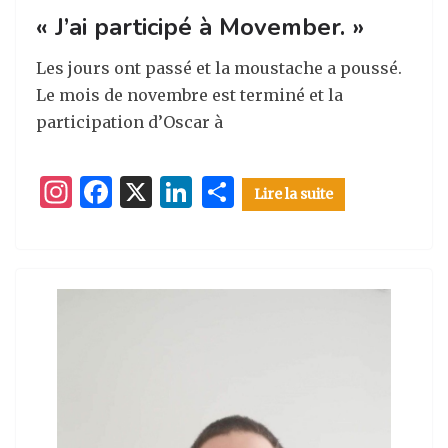
ra
o
n
« J’ai participé à Movember. »
m
o
k
Les jours ont passé et la moustache a poussé.
Le mois de novembre est terminé et la
participation d’Oscar à
I
F
X
Li
P
Lire la suite
n
a
n
ar
st
c
k
ta
a
e
e
g
g
b
dI
er
ra
o
n
m
o
k