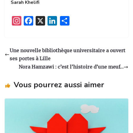
Sarah Khelifi
I
F
X
Li
P
n
a
n
ar
st
c
k
ta
a
e
e
g
Une nouvelle bibliothèque universitaire a ouvert
g
b
dI
er
ses portes à Lille
ra
o
n
Nora Hamzawi : c’est l’histoire d’une meuf…
m
o
Vous pourrez aussi aimer
k