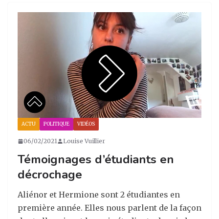
a
e
e
g
g
b
dI
er
ra
o
n
m
o
k
ACTU
POLITIQUE
VIDÉOS
06/02/2021
Louise Vuillier
Témoignages d’étudiants en
décrochage
Aliénor et Hermione sont 2 étudiantes en
première année. Elles nous parlent de la façon