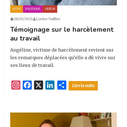
ACTU
POLITIQUE
VIDÉOS
28/01/2021
Louise Vuillier
Témoignage sur le harcèlement
au travail
Angéline, victime de harcèlement revient sur
les remarques déplacées qu’elle a dû vivre sur
ses lieux de travail.
I
F
X
Li
P
Lire la suite
n
a
n
ar
st
c
k
ta
a
e
e
g
g
b
dI
er