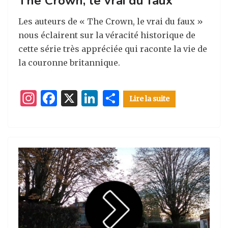
The Crown, le vrai du faux
Les auteurs de « The Crown, le vrai du faux »
nous éclairent sur la véracité historique de
cette série très appréciée qui raconte la vie de
la couronne britannique.
I
F
X
Li
P
Lire la suite
n
a
n
ar
st
c
k
ta
a
e
e
g
g
b
dI
er
ra
o
n
m
o
k