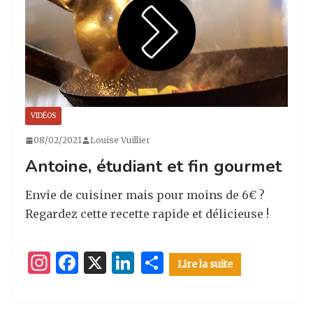
ra
o
n
m
o
k
VIDÉOS
08/02/2021
Louise Vuillier
Antoine, étudiant et fin gourmet
Envie de cuisiner mais pour moins de 6€ ?
Regardez cette recette rapide et délicieuse !
I
F
X
Li
P
Lire la suite
n
a
n
ar
st
c
k
ta