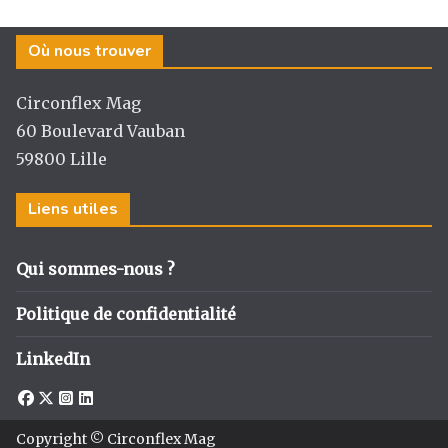
ra
o
n
m
o
Où nous trouver
k
Circonflex Mag
60 Boulevard Vauban
59800 Lille
Liens utiles
Qui sommes-nous ?
Politique de confidentialité
LinkedIn
Copyright © Circonflex Mag