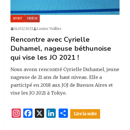
SPORT
VIDÉOS
14/02/2021
Louise Vuillier
Rencontre avec Cyrielle
Duhamel, nageuse béthunoise
qui vise les JO 2021 !
Nous avons rencontré Cyrielle Duhamel, jeune
nageuse de 21 ans de haut niveau. Elle a
participé en 2018 aux JOJ de Buenos Aires et
vise les JO 2021 à Tokyo.
I
F
X
Li
P
Lire la suite
n
a
n
ar