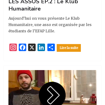
LES ASSOS EP.2 : Le Klub
Humanitaire
Aujourd’hui on vous présente Le Klub
Humanitaire, une asso est organisée par les
étudiants de l’EFAP Lille.
I
F
X
Li
P
Lire la suite
n
a
n
ar
st
c
k
ta
a
e
e
g
g
b
dI
er
ra
o
n
m
o
k