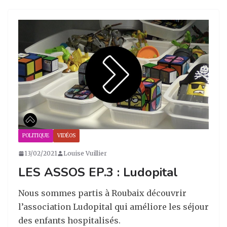
st
c
k
ta
a
e
e
g
g
b
dI
er
ra
o
n
m
o
k
POLITIQUE
VIDÉOS
13/02/2021
Louise Vuillier
LES ASSOS EP.3 : Ludopital
Nous sommes partis à Roubaix découvrir
l’association Ludopital qui améliore les séjour
des enfants hospitalisés.