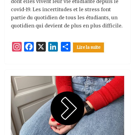
dont elles vivent leur vie étudiante depuis le
covid-19. Les incertitudes et le stress font
partie du quotidien de tous les étudiants, un
quotidien qui devient de plus en plus difficile.
I
F
X
Li
P
Lire la suite
n
a
n
ar
st
c
k
ta
a
e
e
g
g
b
dI
er
ra
o
n
m
o
k