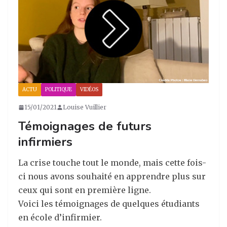
ra
o
n
m
o
k
ACTU
POLITIQUE
VIDÉOS
15/01/2021
Louise Vuillier
Témoignages de futurs
infirmiers
La crise touche tout le monde, mais cette fois-
ci nous avons souhaité en apprendre plus sur
ceux qui sont en première ligne.
Voici les témoignages de quelques étudiants
en école d’infirmier.