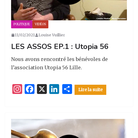
POLITIQUE
VIDÉOS
11/02/2021
Louise Vuillier
LES ASSOS EP.1 : Utopia 56
Nous avons rencontré les bénévoles de
l’association Utopia 56 Lille.
I
F
X
Li
P
Lire la suite
n
a
n
ar
st
c
k
ta
a
e
e
g
g
b
dI
er