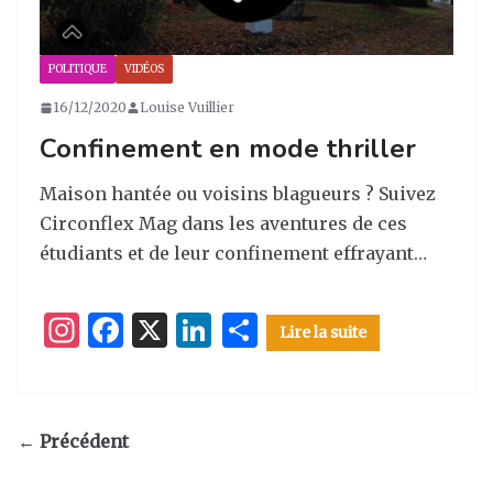
POLITIQUE
VIDÉOS
16/12/2020
Louise Vuillier
Confinement en mode thriller
Maison hantée ou voisins blagueurs ? Suivez
Circonflex Mag dans les aventures de ces
étudiants et de leur confinement effrayant…
I
F
X
Li
P
Lire la suite
n
a
n
ar
st
c
k
ta
a
e
e
g
← Précédent
g
b
dI
er