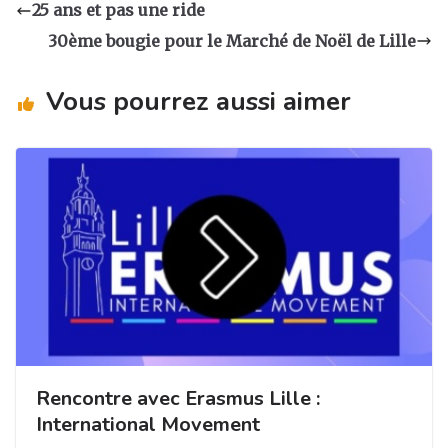
a
e
e
g
25 ans et pas une ride
g
b
dI
er
30ème bougie pour le Marché de Noël de Lille
ra
o
n
m
o
Vous pourrez aussi aimer
k
Rencontre avec Erasmus Lille :
International Movement