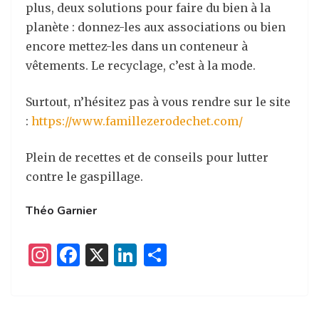
plus, deux solutions pour faire du bien à la
planète : donnez-les aux associations ou bien
encore mettez-les dans un conteneur à
vêtements. Le recyclage, c’est à la mode.
Surtout, n’hésitez pas à vous rendre sur le site
:
https://www.famillezerodechet.com/
Plein de recettes et de conseils pour lutter
contre le gaspillage.
Théo Garnier
I
F
X
Li
P
n
a
n
ar
st
c
k
ta