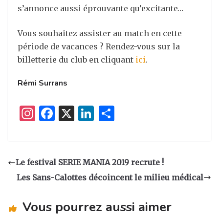
s’annonce aussi éprouvante qu’excitante…
Vous souhaitez assister au match en cette
période de vacances ? Rendez-vous sur la
billetterie du club en cliquant
ici
.
Rémi Surrans
I
F
X
Li
P
n
a
n
ar
st
c
k
ta
a
e
e
g
Le festival SERIE MANIA 2019 recrute !
g
b
dI
er
Les Sans-Calottes décoincent le milieu médical
ra
o
n
m
o
Vous pourrez aussi aimer