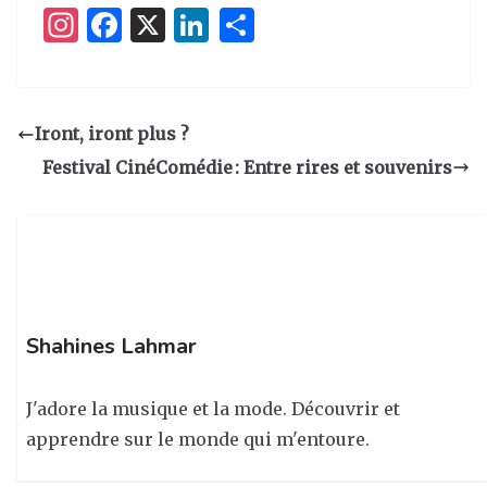
I
F
X
Li
P
n
a
n
ar
st
c
k
ta
a
e
e
g
Iront, iront plus ?
g
b
dI
er
Festival CinéComédie : Entre rires et souvenirs
ra
o
n
m
o
k
Shahines Lahmar
J'adore la musique et la mode. Découvrir et
apprendre sur le monde qui m'entoure.