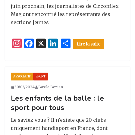
juin prochain, les journalistes de Circonflex
Mag ont rencontré les représentants des
sections jeunes
I
F
X
Li
P
Lire la suite
n
a
n
ar
st
c
k
ta
a
e
e
g
ASSOCIATIF
SPORT
g
b
dI
er
30/03/2024
Basile Bezian
ra
o
n
Les enfants de la balle : le
m
o
sport pour tous
k
Le saviez-vous ? Il n’existe que 20 clubs
uniquement handisport en France, dont