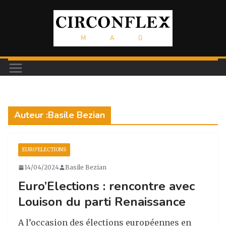
Passer
au
contenu
Auteur :
Basile Bezian
EURO'ELECTIONS
14/04/2024
Basile Bezian
Euro’Elections : rencontre avec
Louison du parti Renaissance
A l’occasion des élections européennes en