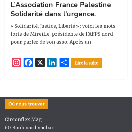
L’Association France Palestine
Solidarité dans l’urgence.
« Solidarité, Justice, Liberté » : voici les mots
forts de Mireille, présidente de l’AFPS nord
pour parler de son asso. Après un
I
F
X
Li
P
Lire la suite
n
a
n
ar
st
c
k
ta
a
e
e
g
g
b
dI
er
Où nous trouver
ra
o
n
m
o
Circonflex Mag
k
60 Boulevard Vauban