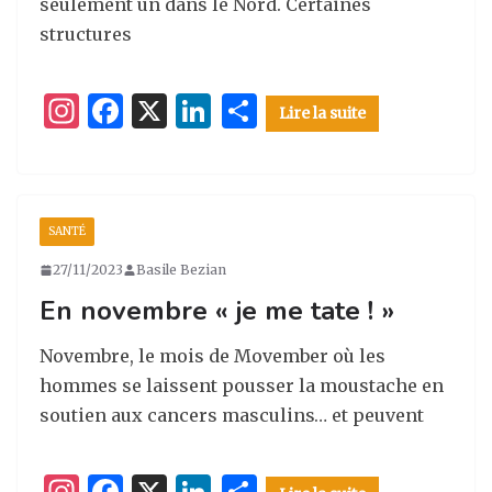
seulement un dans le Nord. Certaines
structures
I
F
X
Li
P
Lire la suite
n
a
n
ar
st
c
k
ta
a
e
e
g
SANTÉ
g
b
dI
er
27/11/2023
Basile Bezian
ra
o
n
En novembre « je me tate ! »
m
o
k
Novembre, le mois de Movember où les
hommes se laissent pousser la moustache en
soutien aux cancers masculins… et peuvent