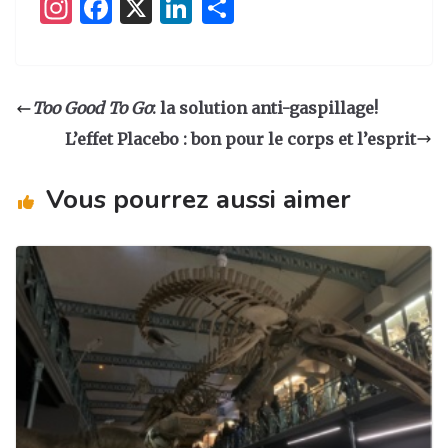
I
F
X
Li
P
n
a
n
ar
st
c
k
ta
a
e
e
g
Too Good To Go
: la solution anti-gaspillage!
g
b
dI
er
L’effet Placebo : bon pour le corps et l’esprit
ra
o
n
m
o
Vous pourrez aussi aimer
k