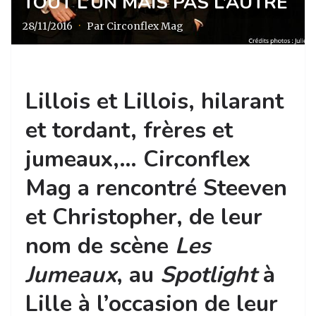
TOUT L’UN MAIS PAS L’AUTRE
28/11/2016
·
Par Circonflex Mag
Lillois et Lillois, hilarant
et tordant, frères et
jumeaux,… Circonflex
Mag a rencontré Steeven
et Christopher, de leur
nom de scène
Les
Jumeaux
, au
Spotlight
à
Lille à l’occasion de leur