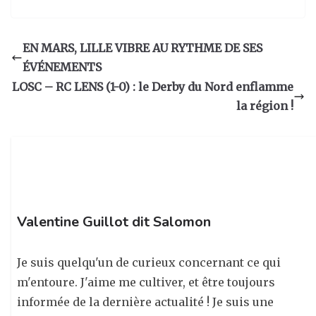
n
a
n
ar
st
c
k
ta
a
e
e
g
EN MARS, LILLE VIBRE AU RYTHME DE SES
g
b
dI
er
ÉVÉNEMENTS
ra
o
n
LOSC – RC LENS (1-0) : le Derby du Nord enflamme
m
o
la région !
k
Valentine Guillot dit Salomon
Je suis quelqu'un de curieux concernant ce qui
m'entoure. J'aime me cultiver, et être toujours
informée de la dernière actualité ! Je suis une