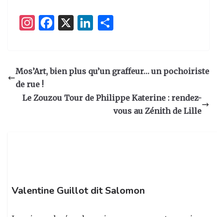
I
F
X
Li
P
n
a
n
ar
st
c
k
ta
a
e
e
g
Mos’Art, bien plus qu’un graffeur… un pochoiriste
g
b
dI
er
de rue !
ra
o
n
Le Zouzou Tour de Philippe Katerine : rendez-
m
o
vous au Zénith de Lille
k
Valentine Guillot dit Salomon