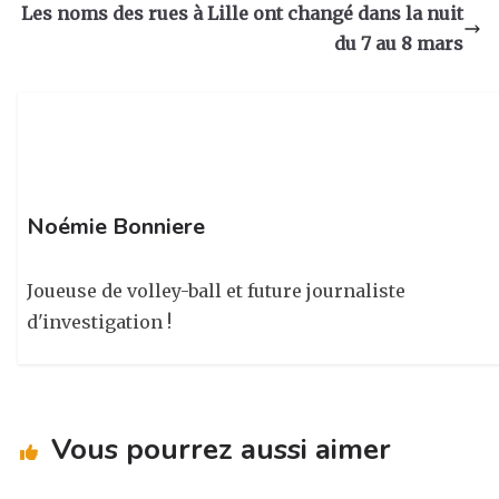
g
b
dI
er
Les noms des rues à Lille ont changé dans la nuit
ra
o
n
du 7 au 8 mars
m
o
k
Noémie Bonniere
Joueuse de volley-ball et future journaliste
d'investigation !
Vous pourrez aussi aimer