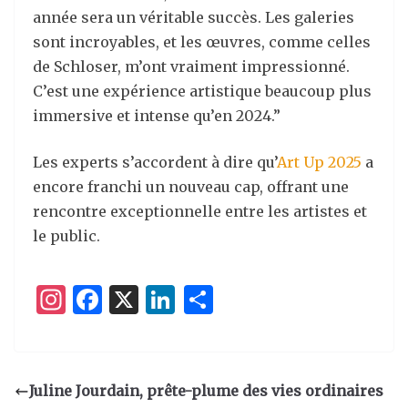
année sera un véritable succès. Les galeries
sont incroyables, et les œuvres, comme celles
de Schloser, m’ont vraiment impressionné.
C’est une expérience artistique beaucoup plus
immersive et intense qu’en 2024.”
Les experts s’accordent à dire qu’
Art Up 2025
a
encore franchi un nouveau cap, offrant une
rencontre exceptionnelle entre les artistes et
le public.
I
F
X
Li
P
n
a
n
ar
st
c
k
ta
a
e
e
g
Juline Jourdain, prête-plume des vies ordinaires