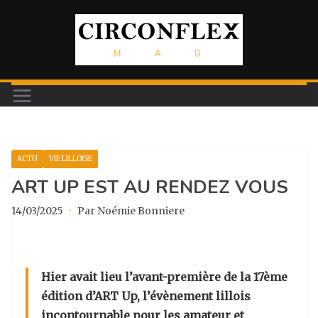
Passer
au
contenu
ACTU
VIE LILLOISE
ART UP EST AU RENDEZ VOUS
14/03/2025
·
Par Noémie Bonniere
Hier avait lieu l’avant-première de la 17ème
édition d’ART Up, l’évènement lillois
incontournable pour les amateur et