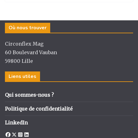
st
c
k
ta
a
e
e
g
g
b
dI
er
Où nous trouver
ra
o
n
m
o
Circonflex Mag
k
60 Boulevard Vauban
59800 Lille
Liens utiles
Qui sommes-nous ?
Politique de confidentialité
LinkedIn