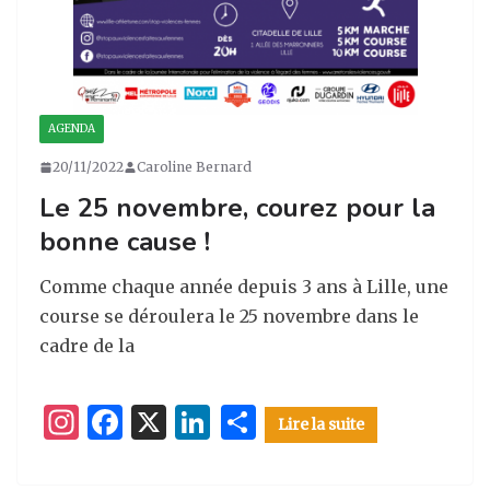
AGENDA
20/11/2022
Caroline Bernard
Le 25 novembre, courez pour la
bonne cause !
Comme chaque année depuis 3 ans à Lille, une
course se déroulera le 25 novembre dans le
cadre de la
I
F
X
Li
P
Lire la suite
n
a
n
ar