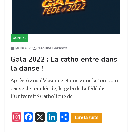
AGENDA
19/10/2022
Caroline Bernard
Gala 2022 : La catho entre dans
la danse !
Après 6 ans d’absence et une annulation pour
cause de pandémie, le gala de la fédé de
l’Université Catholique de
I
F
X
Li
P
Lire la suite
n
a
n
ar