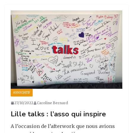
st
c
k
ta
a
e
e
g
g
b
dI
er
ra
o
n
m
o
k
ASSOCIATIF
27/10/2022
Caroline Bernard
Lille talks : l’asso qui inspire
A l’occasion de l’afterwork que nous avions