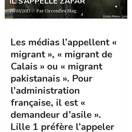
IL S’APPELLE ZAFAR
20/03/2017
·
Par Circonflex Mag
Les médias l’appellent «
migrant », « migrant de
Calais » ou « migrant
pakistanais ». Pour
l’administration
française, il est «
demandeur d’asile ».
Lille 1 préfère l’appeler