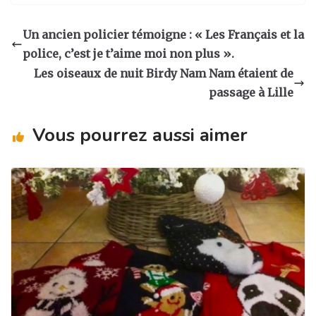
st
c
k
ta
a
e
e
g
Un ancien policier témoigne : « Les Français et la
g
b
dI
er
police, c’est je t’aime moi non plus ».
ra
o
n
Les oiseaux de nuit Birdy Nam Nam étaient de
m
o
passage à Lille
k
Vous pourrez aussi aimer