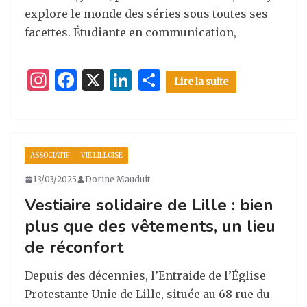
explore le monde des séries sous toutes ses
facettes. Étudiante en communication,
I
F
X
Li
P
Lire la suite
n
a
n
ar
st
c
k
ta
a
e
e
g
ASSOCIATIF
VIE LILLOISE
g
b
dI
er
13/03/2025
Dorine Mauduit
ra
o
n
Vestiaire solidaire de Lille : bien
m
o
plus que des vêtements, un lieu
k
de réconfort
Depuis des décennies, l’Entraide de l’Église
Protestante Unie de Lille, située au 68 rue du