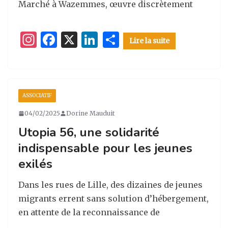
Marché à Wazemmes, œuvre discrètement
I
F
X
Li
P
Lire la suite
n
a
n
ar
st
c
k
ta
a
e
e
g
ASSOCIATIF
g
b
dI
er
04/02/2025
Dorine Mauduit
ra
o
n
Utopia 56, une solidarité
m
o
indispensable pour les jeunes
k
exilés
Dans les rues de Lille, des dizaines de jeunes
migrants errent sans solution d’hébergement,
en attente de la reconnaissance de