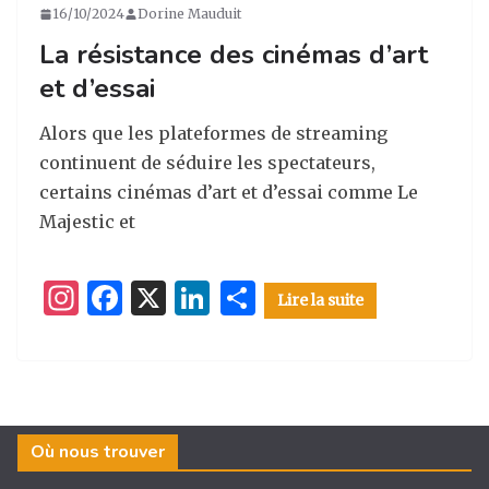
16/10/2024
Dorine Mauduit
ra
o
n
La résistance des cinémas d’art
m
o
et d’essai
k
Alors que les plateformes de streaming
continuent de séduire les spectateurs,
certains cinémas d’art et d’essai comme Le
Majestic et
I
F
X
Li
P
Lire la suite
n
a
n
ar
st
c
k
ta
a
e
e
g
g
b
dI
er
Où nous trouver
ra
o
n