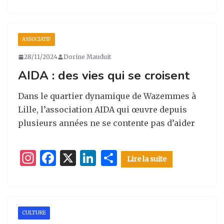
n
a
n
ar
st
c
k
ta
a
e
e
g
ASSOCIATIF
g
b
dI
er
28/11/2024
Dorine Mauduit
ra
o
n
AIDA : des vies qui se croisent
m
o
k
Dans le quartier dynamique de Wazemmes à
Lille, l’association AIDA qui œuvre depuis
plusieurs années ne se contente pas d’aider
I
F
X
Li
P
Lire la suite
n
a
n
ar
st
c
k
ta
a
e
e
g
CULTURE
g
b
dI
er