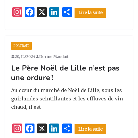
I
F
X
Li
P
Lire la suite
n
a
n
ar
st
c
k
ta
a
e
e
g
PORTRAIT
g
b
dI
er
20/12/2024
Dorine Mauduit
ra
o
n
Le Père Noël de Lille n’est pas
m
o
une ordure !
k
Au cœur du marché de Noël de Lille, sous les
guirlandes scintillantes et les effluves de vin
chaud, il est
I
F
X
Li
P
Lire la suite