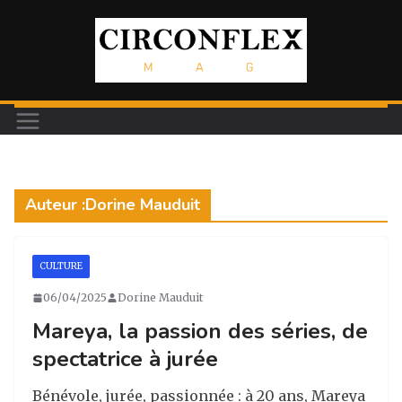
Passer
au
contenu
Auteur :
Dorine Mauduit
CULTURE
06/04/2025
Dorine Mauduit
Mareya, la passion des séries, de
spectatrice à jurée
Bénévole, jurée, passionnée : à 20 ans, Mareya