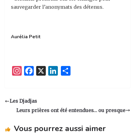
sauvegarder l’anonymats des détenus.
Aurélia Petit
I
F
X
Li
P
n
a
n
ar
st
c
k
ta
a
e
e
g
Les Djadjas
g
b
dI
er
Leurs prières ont été entendues… ou presque
ra
o
n
m
o
Vous pourrez aussi aimer