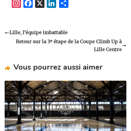
I
F
X
Li
P
n
a
n
ar
st
c
k
ta
a
e
e
g
Lille, l’équipe imbattable
g
b
dI
er
Retour sur la 3ᵉ étape de la Coupe Climb Up à
ra
o
n
Lille Centre
m
o
Vous pourrez aussi aimer
k