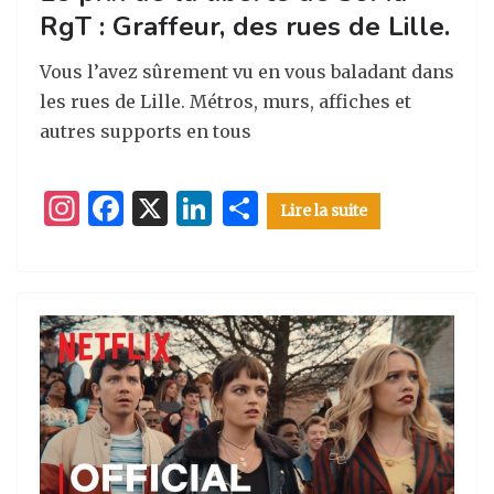
RgT : Graffeur, des rues de Lille.
Vous l’avez sûrement vu en vous baladant dans
les rues de Lille. Métros, murs, affiches et
autres supports en tous
I
F
X
Li
P
Lire la suite
n
a
n
ar
st
c
k
ta
a
e
e
g
g
b
dI
er
ra
o
n
m
o
k