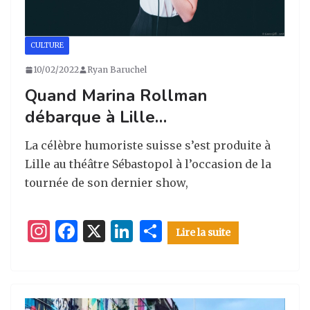
CULTURE
10/02/2022
Ryan Baruchel
Quand Marina Rollman
débarque à Lille…
La célèbre humoriste suisse s’est produite à
Lille au théâtre Sébastopol à l’occasion de la
tournée de son dernier show,
I
F
X
Li
P
Lire la suite
n
a
n
ar
st
c
k
ta
a
e
e
g