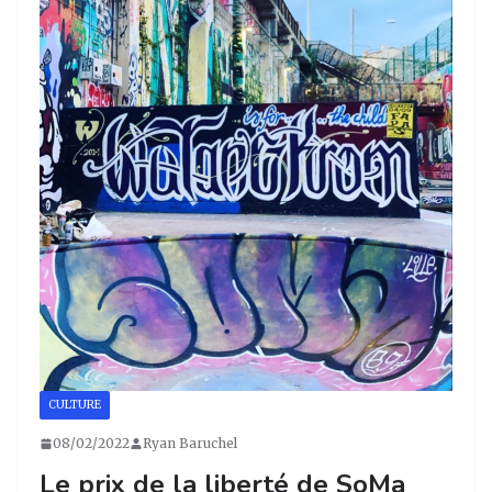
g
b
dI
er
ra
o
n
m
o
k
CULTURE
08/02/2022
Ryan Baruchel
Le prix de la liberté de SoMa