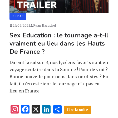
CULTURE
25/09/2021
Ryan Baruchel
Sex Education : le tournage a-t-il
vraiment eu lieu dans les Hauts
De France ?
Durant la saison 3, nos lycéens favoris sont en
voyage scolaire dans la Somme ! Pour de vrai ?
Bonne nouvelle pour nous, fans nordistes ? En
fait, il n’en est rien : le tournage n’a pas eu
lieu en France.
I
F
X
Li
P
Lire la suite
n
a
n
ar