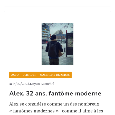
st
c
k
ta
a
e
e
g
g
b
dI
er
ra
o
n
m
o
k
ACTU
PORTRAIT
QUESTIONS-RÉPONSES
15/02/2021
Ryan Baruchel
Alex, 32 ans, fantôme moderne
Alex se considère comme un des nombreux
« fantômes modernes »- comme il aime à les