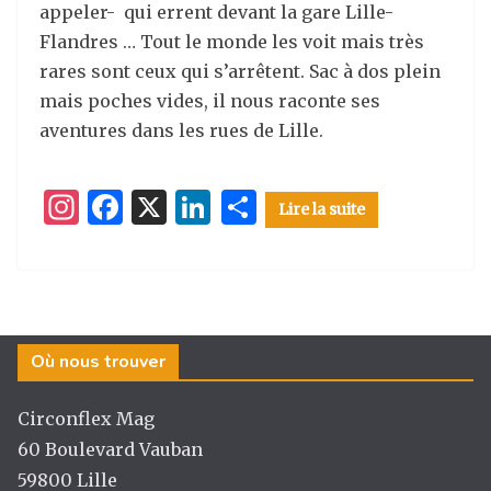
appeler- qui errent devant la gare Lille-
Flandres … Tout le monde les voit mais très
rares sont ceux qui s’arrêtent. Sac à dos plein
mais poches vides, il nous raconte ses
aventures dans les rues de Lille.
I
F
X
Li
P
Lire la suite
n
a
n
ar
st
c
k
ta
a
e
e
g
g
b
dI
er
Où nous trouver
ra
o
n
m
o
Circonflex Mag
k
60 Boulevard Vauban
59800 Lille