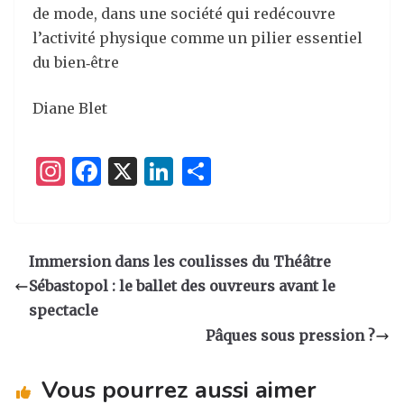
de mode, dans une société qui redécouvre
l’activité physique comme un pilier essentiel
du bien‑être
Diane Blet
I
F
X
Li
P
n
a
n
ar
st
c
k
ta
a
e
e
g
Immersion dans les coulisses du Théâtre
g
b
dI
er
Sébastopol : le ballet des ouvreurs avant le
ra
o
n
spectacle
m
o
Pâques sous pression ?
k
Vous pourrez aussi aimer