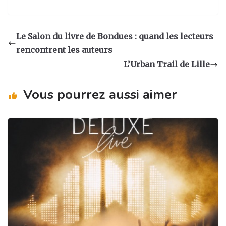
n
a
n
ar
st
c
k
ta
a
e
e
g
Le Salon du livre de Bondues : quand les lecteurs
g
b
dI
er
rencontrent les auteurs
ra
o
n
L’Urban Trail de Lille
m
o
Vous pourrez aussi aimer
k