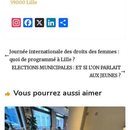
59000 Lille
I
F
X
Li
P
n
a
n
ar
st
c
k
ta
a
e
e
g
Journée internationale des droits des femmes :
g
b
dI
er
quoi de programmé à Lille ?
ra
o
n
ELECTIONS MUNICIPALES : ET SI L’ON PARLAIT
m
o
AUX JEUNES ?
k
Vous pourrez aussi aimer