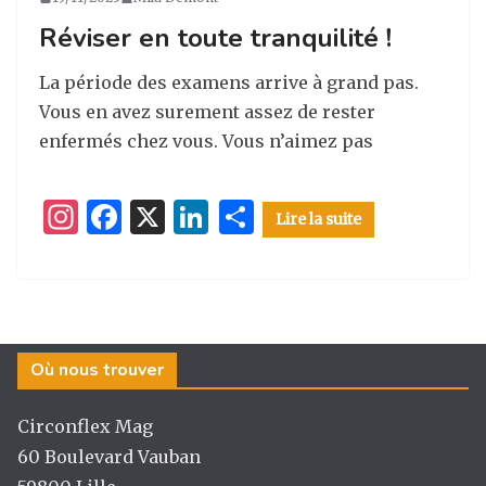
Réviser en toute tranquilité !
La période des examens arrive à grand pas.
Vous en avez surement assez de rester
enfermés chez vous. Vous n’aimez pas
I
F
X
Li
P
Lire la suite
n
a
n
ar
st
c
k
ta
a
e
e
g
g
b
dI
er
Où nous trouver
ra
o
n
m
o
Circonflex Mag
k
60 Boulevard Vauban