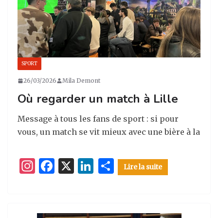
SPORT
26/03/2026
Mila Demont
Où regarder un match à Lille
Message à tous les fans de sport : si pour
vous, un match se vit mieux avec une bière à la
I
F
X
Li
P
Lire la suite
n
a
n
ar
st
c
k
ta
a
e
e
g