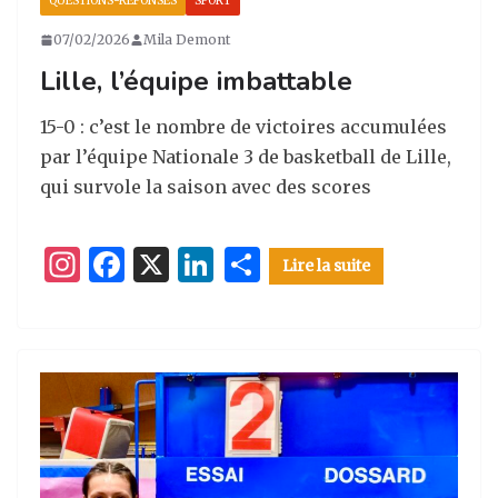
QUESTIONS-RÉPONSES
SPORT
07/02/2026
Mila Demont
Lille, l’équipe imbattable
15-0 : c’est le nombre de victoires accumulées
par l’équipe Nationale 3 de basketball de Lille,
qui survole la saison avec des scores
I
F
X
Li
P
Lire la suite
n
a
n
ar
st
c
k
ta
a
e
e
g
g
b
dI
er
ra
o
n
m
o