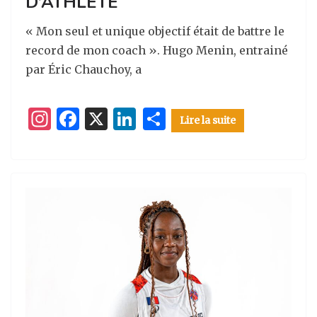
D’ATHLÈTE
« Mon seul et unique objectif était de battre le
record de mon coach ». Hugo Menin, entrainé
par Éric Chauchoy, a
I
F
X
Li
P
Lire la suite
n
a
n
ar
st
c
k
ta
a
e
e
g
g
b
dI
er
ra
o
n
m
o
k