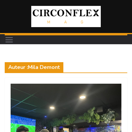
Passer
au
contenu
Auteur :
Mila Demont