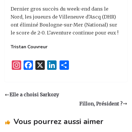
Dernier gros succès du week-end dans le
Nord, les joueurs de Villeneuve d’Ascq (DHR)
ont éliminé Boulogne-sur-Mer (National) sur
le score de 2-0. L’aventure continue pour eux !
Tristan Couvreur
I
F
X
Li
P
n
a
n
ar
st
c
k
ta
a
e
e
g
Elle a choisi Sarkozy
g
b
dI
er
Fillon, Président ?
ra
o
n
m
o
Vous pourrez aussi aimer
k