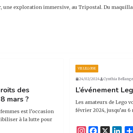
, une exploration immersive, au Tripostal. Du maquilla
VIE LILLOISE
24/02/2024
Cynthia Bellang
roits des
L’événement Leg
 8 mars ?
Les amateurs de Lego vo
février 2024, jusqu’au 
s femmes est l’occasion
biliser à la lutte pour
I
F
X
Li