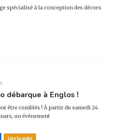
ge spécialisé à la conception des décors
er
o débarque à Englos !
nt être comblés ! À partir du samedi 24
6 mars, un événement
P
Lire la suite