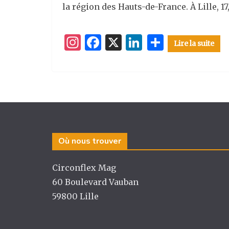
la région des Hauts-de-France. À Lille, 17
I
F
X
Li
P
Lire la suite
n
a
n
ar
st
c
k
ta
a
e
e
g
g
b
dI
er
ra
o
n
m
o
Où nous trouver
k
Circonflex Mag
60 Boulevard Vauban
59800 Lille