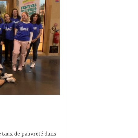
m
o
k
le taux de pauvreté dans