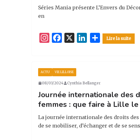
Séries Mania présente L’Envers du Décor
en
I
F
X
Li
P
Lire la suite
n
a
n
ar
st
c
k
ta
a
e
e
g
ACTU
VIE LILLOISE
g
b
dI
er
08/03/2024
Cynthia Bellanger
ra
o
n
Journée internationale des d
m
o
femmes : que faire à Lille le
k
La journée internationale des droits de
de se mobiliser, d’échanger et de se sensi