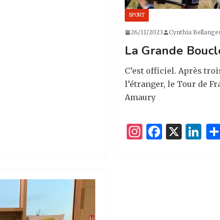
SPORT
26/11/2023
Cynthia Bellange
La Grande Boucl
C’est officiel. Après tr
l’étranger, le Tour de Fr
Amaury
I
F
X
Li
n
a
n
st
c
k
a
e
e
g
b
dI
ra
o
n