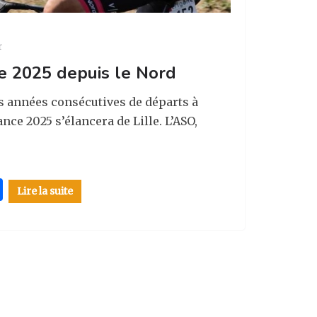
r
e 2025 depuis le Nord
ois années consécutives de départs à
ance 2025 s’élancera de Lille. L’ASO,
P
Lire la suite
ar
ta
g
er