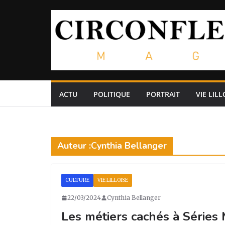
Passer
au
contenu
ACTU
POLITIQUE
PORTRAIT
VIE LILL
Auteur :
Cynthia Bellanger
CULTURE
VIE LILLOISE
22/03/2024
Cynthia Bellanger
Les métiers cachés à Séries