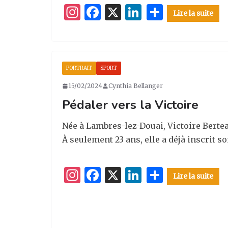
I
F
X
Li
P
Lire la suite
n
a
n
ar
st
c
k
ta
a
e
e
g
PORTRAIT
SPORT
g
b
dI
er
15/02/2024
Cynthia Bellanger
ra
o
n
Pédaler vers la Victoire
m
o
k
Née à Lambres-lez-Douai, Victoire Bertea
À seulement 23 ans, elle a déjà inscrit 
I
F
X
Li
P
Lire la suite
n
a
n
ar
st
c
k
ta
a
e
e
g