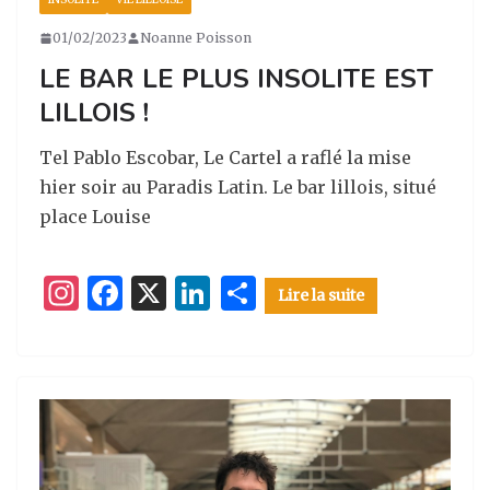
01/02/2023
Noanne Poisson
LE BAR LE PLUS INSOLITE EST
LILLOIS !
Tel Pablo Escobar, Le Cartel a raflé la mise
hier soir au Paradis Latin. Le bar lillois, situé
place Louise
I
F
X
Li
P
Lire la suite
n
a
n
ar
st
c
k
ta
a
e
e
g
g
b
dI
er
ra
o
n