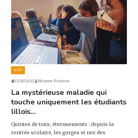
ra
o
n
m
o
k
ACTU
13/10/2022
Noanne Poisson
La mystérieuse maladie qui
touche uniquement les étudiants
lillois…
Quintes de toux, éternuements : depuis la
rentrée scolaire, les gorges et nez des