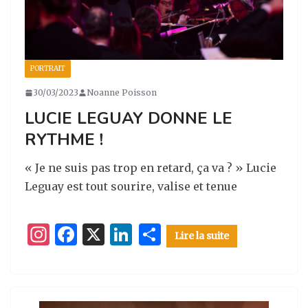
PORTRAIT
30/03/2023
Noanne Poisson
LUCIE LEGUAY DONNE LE
RYTHME !
« Je ne suis pas trop en retard, ça va ? » Lucie
Leguay est tout sourire, valise et tenue
I
F
X
Li
P
Lire la suite
n
a
n
ar
st
c
k
ta
a
e
e
g