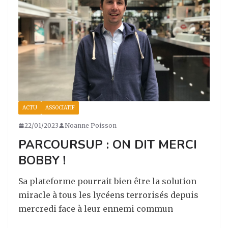
m
o
k
ACTU
ASSOCIATIF
22/01/2023
Noanne Poisson
PARCOURSUP : ON DIT MERCI
BOBBY !
Sa plateforme pourrait bien être la solution
miracle à tous les lycéens terrorisés depuis
mercredi face à leur ennemi commun