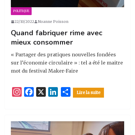
POLITIQUE
22/10/2022
Noanne Poisson
Quand fabriquer rime avec
mieux consommer
« Partager des pratiques nouvelles fondées
sur l’économie circulaire » : tel a été le maitre
mot du festival Maker-Faire
I
F
X
Li
P
Lire la suite
n
a
n
ar
st
c
k
ta
a
e
e
g
g
b
dI
er