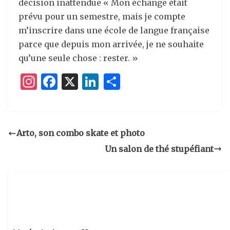
décision inattendue « Mon échange était
prévu pour un semestre, mais je compte
m’inscrire dans une école de langue française
parce que depuis mon arrivée, je ne souhaite
qu’une seule chose : rester. »
I
F
X
Li
P
n
a
n
ar
st
c
k
ta
a
e
e
g
Arto, son combo skate et photo
g
b
dI
er
Un salon de thé stupéfiant
ra
o
n
m
o
k