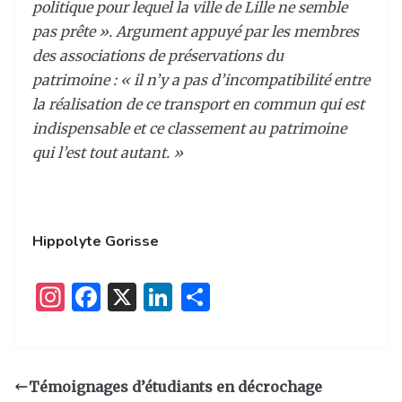
politique pour lequel la ville de Lille ne semble
pas prête ». Argument appuyé par les membres
des associations de préservations du
patrimoine : « il n’y a pas d’incompatibilité entre
la réalisation de ce transport en commun qui est
indispensable et ce classement au patrimoine
qui l’est tout autant. »
Hippolyte Gorisse
I
F
X
Li
P
n
a
n
ar
st
c
k
ta
a
e
e
g
Témoignages d’étudiants en décrochage