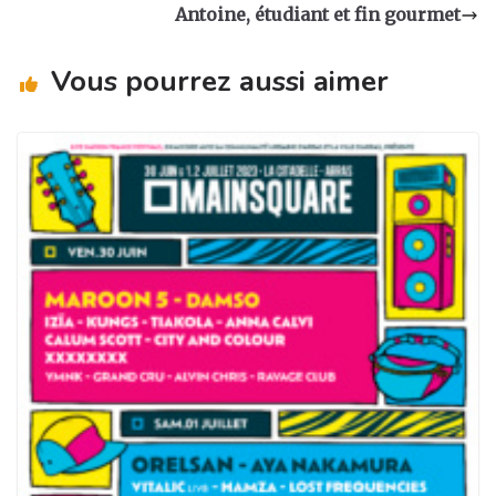
g
b
dI
er
Antoine, étudiant et fin gourmet
ra
o
n
m
o
Vous pourrez aussi aimer
k