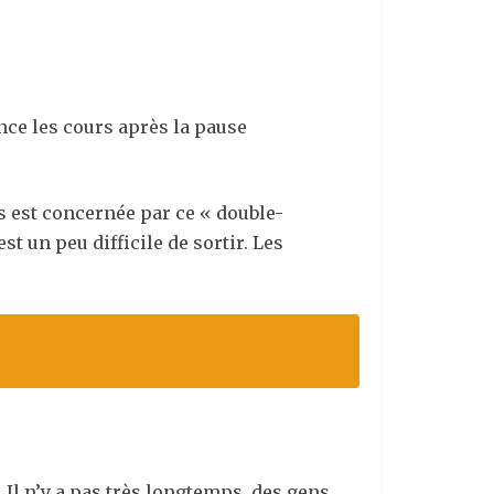
ence les cours après la pause
us est concernée par ce « double-
t un peu difficile de sortir. Les
 Il n’y a pas très longtemps, des gens