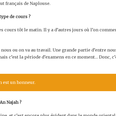
itut français de Naplouse.
type de cours ?
es cours tôt le matin. Il y a d’autres jours où l’on comm
z nous ou on va au travail. Une grande partie d’entre no
mais c’est la période d’examens en ce moment… Donc, c’es
on est un honneur.
 An Najah ?
e, et c’est encore plus évident dans le monde oriental.