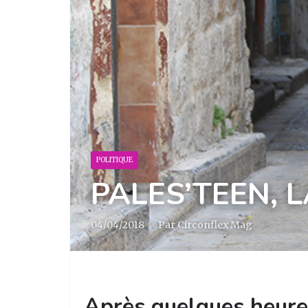
POLITIQUE
PALES’TEEN, L
04/04/2018
·
Par Circonflex Mag
Après quelques heures