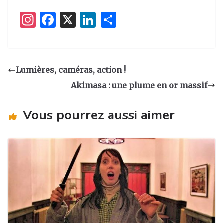
I
F
X
Li
P
n
a
n
ar
st
c
k
ta
a
e
e
g
Lumières, caméras, action !
g
b
dI
er
Akimasa : une plume en or massif
ra
o
n
m
o
Vous pourrez aussi aimer
k