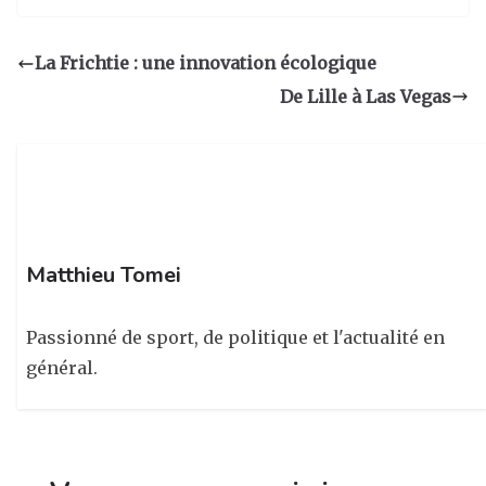
st
c
k
ta
a
e
e
g
La Frichtie : une innovation écologique
g
b
dI
er
De Lille à Las Vegas
ra
o
n
m
o
k
Matthieu Tomei
Passionné de sport, de politique et l'actualité en
général.