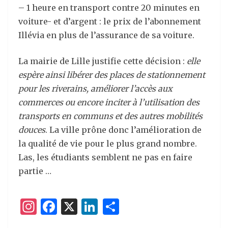
– 1 heure en transport contre 20 minutes en
voiture- et d’argent : le prix de l’abonnement
Illévia en plus de l’assurance de sa voiture.
La mairie de Lille justifie cette décision :
elle
espère ainsi libérer des places de stationnement
pour les riverains, améliorer l’accès aux
commerces ou encore inciter à l’utilisation des
transports en communs et des autres mobilités
douces
. La ville prône donc l’amélioration de
la qualité de vie pour le plus grand nombre.
Las, les étudiants semblent ne pas en faire
partie …
I
F
X
Li
P
n
a
n
ar