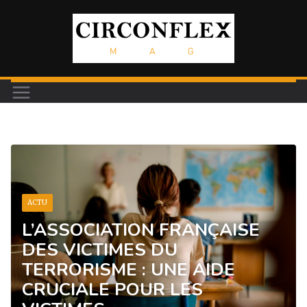
Passer
au
contenu
ACTU
L’ASSOCIATION FRANÇAISE
DES VICTIMES DU
TERRORISME : UNE AIDE
CRUCIALE POUR LES