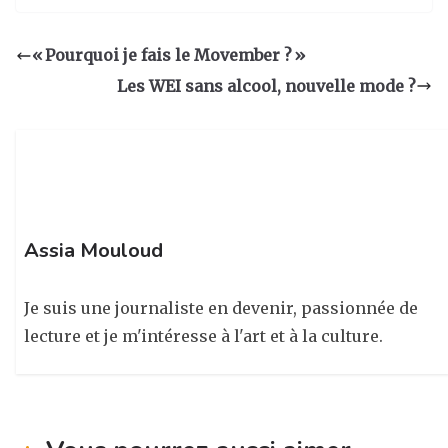
st
c
k
ta
a
e
e
g
« Pourquoi je fais le Movember ? »
g
b
dI
er
Les WEI sans alcool, nouvelle mode ?
ra
o
n
m
o
k
Assia Mouloud
Je suis une journaliste en devenir, passionnée de
lecture et je m'intéresse à l'art et à la culture.