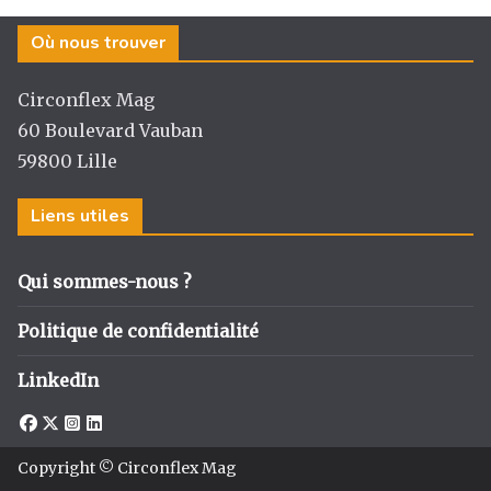
g
b
dI
er
Où nous trouver
ra
o
n
m
o
Circonflex Mag
k
60 Boulevard Vauban
59800 Lille
Liens utiles
Qui sommes-nous ?
Politique de confidentialité
LinkedIn
Copyright © Circonflex Mag