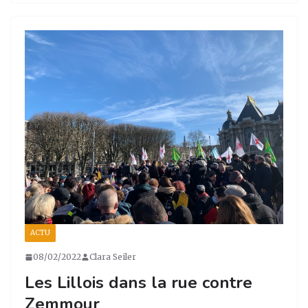
st
c
k
ta
a
e
e
g
g
b
dI
er
ra
o
n
m
o
k
ACTU
08/02/2022
Clara Seiler
Les Lillois dans la rue contre
Zemmour