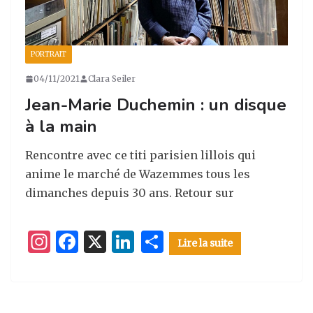
PORTRAIT
04/11/2021
Clara Seiler
Jean-Marie Duchemin : un disque
à la main
Rencontre avec ce titi parisien lillois qui
anime le marché de Wazemmes tous les
dimanches depuis 30 ans. Retour sur
I
F
X
Li
P
Lire la suite
n
a
n
ar
st
c
k
ta
a
e
e
g