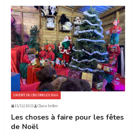
a
e
e
g
g
b
dI
er
ra
o
n
m
o
k
L'AVENT DE CIRCONFLEX MAG
11/12/2021
Clara Seiler
Les choses à faire pour les fêtes
de Noël