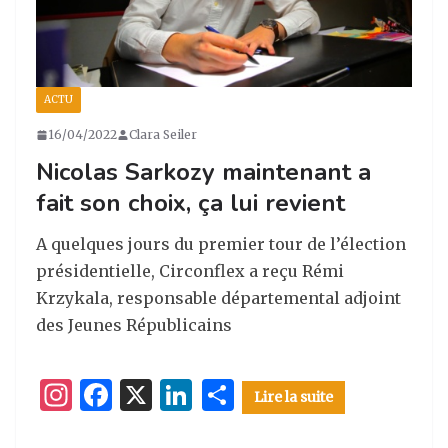
ACTU
16/04/2022
Clara Seiler
Nicolas Sarkozy maintenant a
fait son choix, ça lui revient
A quelques jours du premier tour de l’élection
présidentielle, Circonflex a reçu Rémi
Krzykala, responsable départemental adjoint
des Jeunes Républicains
I
F
X
Li
P
Lire la suite
n
a
n
ar