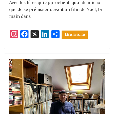
Avec les fêtes qui approchent, quoi de mieux
que de se prélasser devant un film de Noël, la
main dans
I
F
X
Li
P
Lire la suite
n
a
n
ar
st
c
k
ta
a
e
e
g
g
b
dI
er
ra
o
n
m
o
k