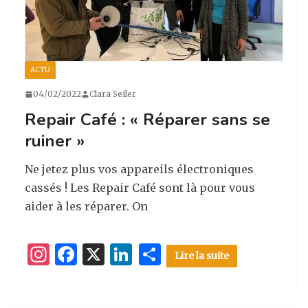
ACTU
04/02/2022
Clara Seiler
Repair Café : « Réparer sans se
ruiner »
Ne jetez plus vos appareils électroniques
cassés ! Les Repair Café sont là pour vous
aider à les réparer. On
I
F
X
Li
P
Lire la suite
n
a
n
ar
st
c
k
ta