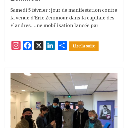
Samedi 5 février : jour de manifestation contre
la venue d’Eric Zemmour dans la capitale des
Flandres. Une mobilisation lancée par
I
F
X
Li
P
Lire la suite
n
a
n
ar
st
c
k
ta
a
e
e
g
g
b
dI
er
ra
o
n
m
o
k