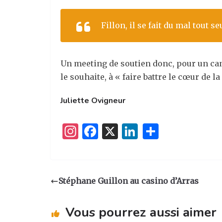
Fillon, il se fait du mal tout se
Un meeting de soutien donc, pour un cand
le souhaite, à « faire battre le cœur de la
Juliette Ovigneur
I
F
X
Li
P
n
a
n
ar
st
c
k
ta
a
e
e
g
Stéphane Guillon au casino d’Arras
g
b
dI
er
ra
o
n
Vous pourrez aussi aimer