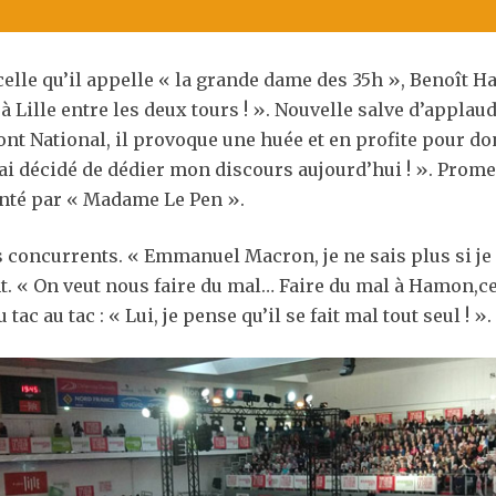
lle qu’il appelle « la grande dame des 35h », Benoît Ha
 à Lille entre les deux tours ! ». Nouvelle salve d’appla
ont National, il provoque une huée et en profite pour don
j’ai décidé de dédier mon discours aujourd’hui ! ». Prom
nté par « Madame Le Pen ».
s concurrents. « Emmanuel Macron, je ne sais plus si je 
nt. « On veut nous faire du mal… Faire du mal à Hamon,ce
tac au tac : « Lui, je pense qu’il se fait mal tout seul ! »