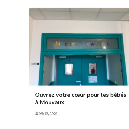
m
o
k
Ouvrez votre cœur pour les bébés
à Mouvaux
09/12/2021