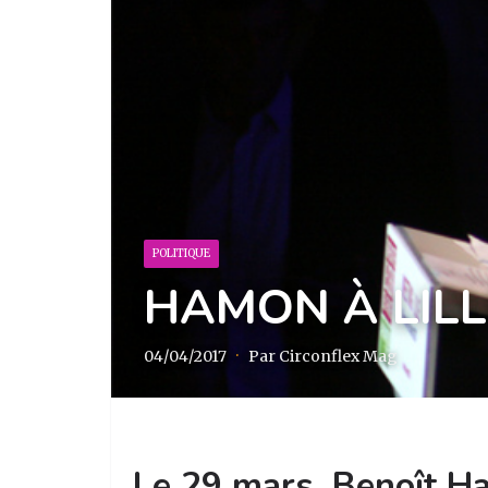
POLITIQUE
HAMON À LILL
04/04/2017
·
Par Circonflex Mag
Le 29 mars, Benoît Ha