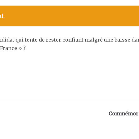
ul.
idat qui tente de rester confiant malgré une baisse dan
 France » ?
Commémorati