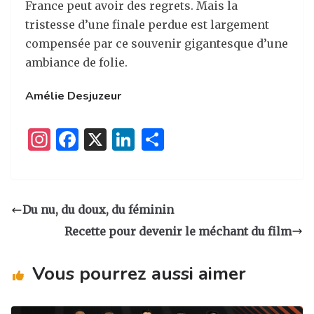
France peut avoir des regrets. Mais la
tristesse d’une finale perdue est largement
compensée par ce souvenir gigantesque d’une
ambiance de folie.
Amélie Desjuzeur
I
F
X
Li
P
n
a
n
ar
st
c
k
ta
a
e
e
g
Du nu, du doux, du féminin
g
b
dI
er
Recette pour devenir le méchant du film
ra
o
n
m
o
Vous pourrez aussi aimer
k