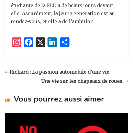
étudiante de la FLD a de beaux jours devant
elle. Assurément, la jeune génération est au
rendez-vous, et elle a de l’ambition.
I
F
X
Li
P
n
a
n
ar
st
c
k
ta
a
e
e
g
Richard : La passion automobile d’une vie.
g
b
dI
er
Une vie sur les chapeaux de roues.
ra
o
n
m
o
Vous pourrez aussi aimer
k