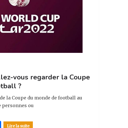
Allez-vous regarder la Coupe
tball ?
de la Coupe du monde de football au
de personnes ou
P
Lire la suite