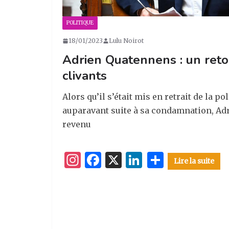
POLITIQUE
18/01/2023
Lulu Noirot
Adrien Quatennens : un reto
clivants
Alors qu’il s’était mis en retrait de la p
auparavant suite à sa condamnation, Ad
revenu
I
F
X
Li
P
Lire la suite
n
a
n
ar
st
c
k
ta
a
e
e
g
g
b
dI
er