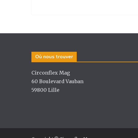
ra
o
n
m
o
k
Où nous trouver
Circonflex Mag
60 Boulevard Vauban
59800 Lille