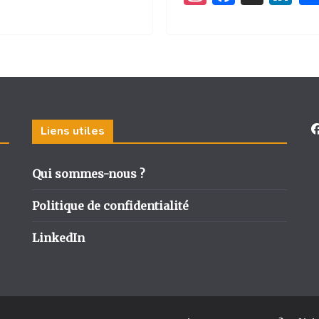
n
a
n
st
c
k
a
e
e
g
b
dI
ra
o
n
m
o
Liens utiles
k
Qui sommes-nous ?
Politique de confidentialité
LinkedIn