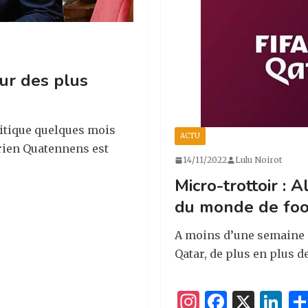
ur des plus
olitique quelques mois
ACTU
rien Quatennens est
14/11/2022
Lulu Noirot
Micro-trottoir : 
du monde de foo
A moins d’une semaine 
Qatar, de plus en plus 
I
F
X
Li