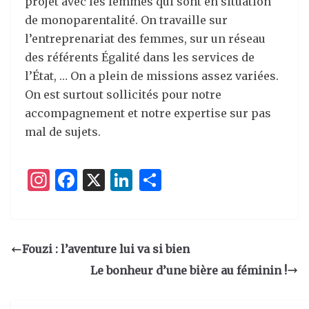
projet avec les femmes qui sont en situation
de monoparentalité. On travaille sur
l’entreprenariat des femmes, sur un réseau
des référents Égalité dans les services de
l’État, … On a plein de missions assez variées.
On est surtout sollicités pour notre
accompagnement et notre expertise sur pas
mal de sujets.
I
F
X
Li
P
n
a
n
ar
st
c
k
ta
a
e
e
g
Fouzi : l’aventure lui va si bien
g
b
dI
er
Le bonheur d’une bière au féminin !
ra
o
n