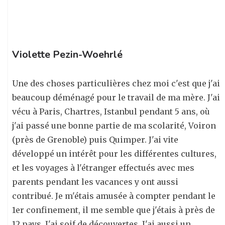
m
o
k
Violette Pezin-Woehrlé
Une des choses particulières chez moi c'est que j'ai
beaucoup déménagé pour le travail de ma mère. J'ai
vécu à Paris, Chartres, Istanbul pendant 5 ans, où
j'ai passé une bonne partie de ma scolarité, Voiron
(près de Grenoble) puis Quimper. J'ai vite
développé un intérêt pour les différentes cultures,
et les voyages à l'étranger effectués avec mes
parents pendant les vacances y ont aussi
contribué. Je m'étais amusée à compter pendant le
1er confinement, il me semble que j'étais à près de
12 pays. J'ai soif de découvertes. J'ai aussi un