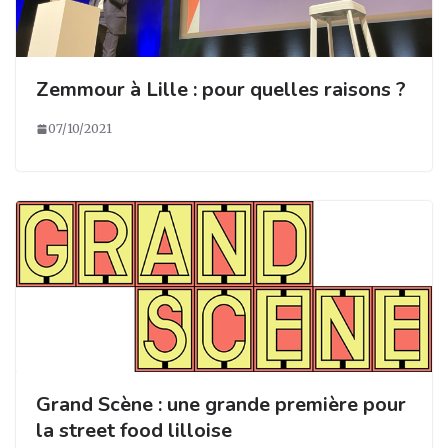
Zemmour à Lille : pour quelles raisons ?
07/10/2021
Grand Scène : une grande première pour
la street food lilloise