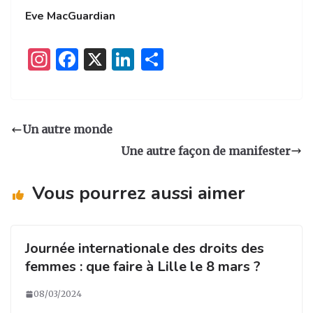
Eve MacGuardian
I
F
X
Li
P
n
a
n
ar
st
c
k
ta
a
e
e
g
Un autre monde
g
b
dI
er
Une autre façon de manifester
ra
o
n
m
o
Vous pourrez aussi aimer
k
Journée internationale des droits des
femmes : que faire à Lille le 8 mars ?
08/03/2024