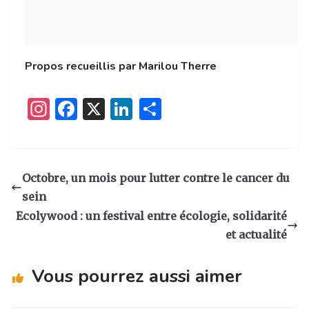
Propos recueillis par Marilou Therre
I
F
X
Li
P
n
a
n
ar
st
c
k
ta
a
e
e
g
Octobre, un mois pour lutter contre le cancer du
g
b
dI
er
sein
ra
o
n
Ecolywood : un festival entre écologie, solidarité
m
o
et actualité
k
Vous pourrez aussi aimer