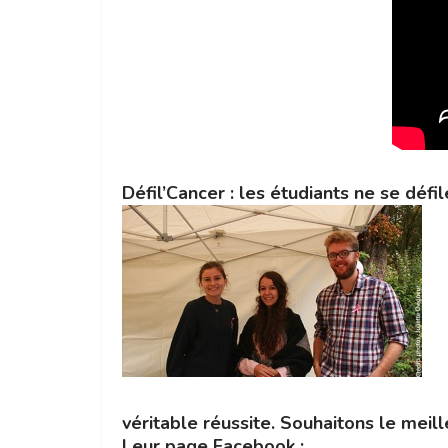
Défil’Cancer : les étudiants ne se défil
véritable réussite. Souhaitons le meill
Leur page Facebook :
Défil’Cancer Fa