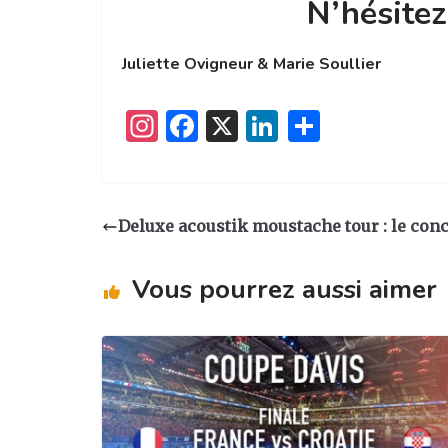
N’hésitez
Juliette Ovigneur & Marie Soullier
I
F
X
Li
P
n
a
n
ar
st
c
k
ta
a
e
e
g
Deluxe acoustik moustache tour : le conc
g
b
dI
er
ra
o
n
Vous pourrez aussi aimer
m
o
k