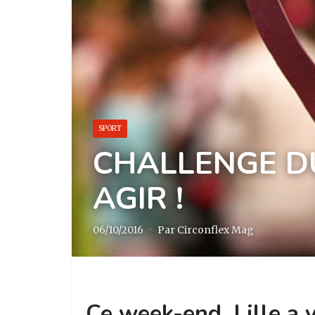
SPORT
CHALLENGE DU
AGIR !
06/10/2016
·
Par Circonflex Mag
Ce week-end, Lille a v