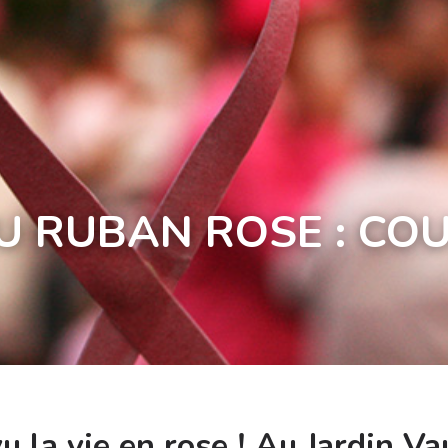
 RUBAN ROSE : COU
u la vie en rose ! Au Jardin V