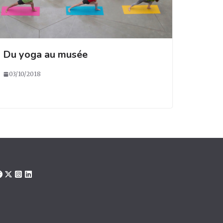
Du yoga au musée
03/10/2018