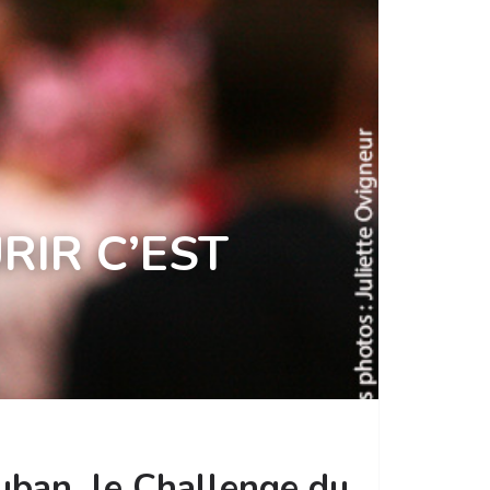
RIR C’EST
auban, le Challenge du