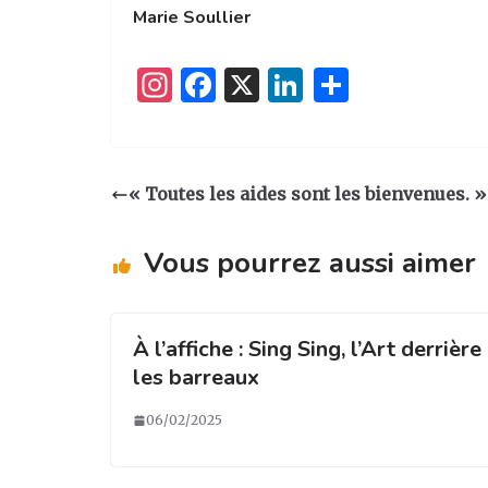
Marie Soullier
I
F
X
Li
P
n
a
n
ar
st
c
k
ta
a
e
e
g
« Toutes les aides sont les bienvenues. »
g
b
dI
er
ra
o
n
Vous pourrez aussi aimer
m
o
k
À l’affiche : Sing Sing, l’Art derrière
les barreaux
06/02/2025